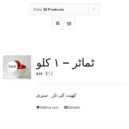
Show
36 Products
ٹماٹر – ١ کلو
Sale!
Original
Current
$
12
$
15
price
price
was:
is:
کھیت کی تازہ سبزی
$15.
$12.
Add to cart
Details