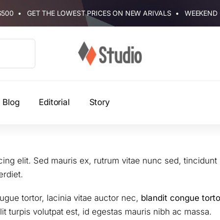
 $500 • GET THE LOWEST PRICES ON NEW ARIVALS • WEEKEN
Blog
Editorial
Story
ng elit. Sed mauris ex, rutrum vitae nunc sed, tincidunt 
erdiet.
gue tortor, lacinia vitae auctor nec,
blandit congue torto
it turpis volutpat est, id egestas mauris nibh ac massa.