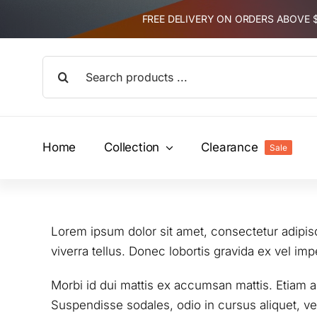
Skip
FREE DELIVERY ON ORDERS ABOVE
to
content
Search
for:
Home
Collection
Clearance
Sale
Lorem ipsum dolor sit amet, consectetur adipisci
viverra tellus. Donec lobortis gravida ex vel imp
Morbi id dui mattis ex accumsan mattis. Etiam au
Suspendisse sodales, odio in cursus aliquet, vel